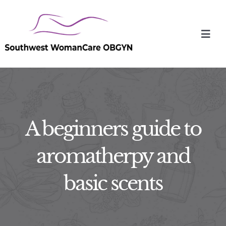
Skip
to
Toggl
content
Navig
A beginners guide to
HOME
aromatherpy and
About
basic scents
Services
For Patients